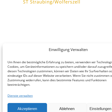
ST Straubing/Wolferszell
Einwilligung Verwalten
Um Ihnen die bestmögliche Erfahrung zu bieten, verwenden wir Technologi
Cookies, um Geräteinformationen zu speichern und/oder darauf zuzugreif
diesen Technologien zustimmen, können wir Daten wie Ihr Surfverhalten o
eindeutige IDs auf dieser Website verarbeiten. Wenn Sie nicht zustimmen o
KONTAKT
Zustimmung widerrufen, kann dies bestimmte Features und Funktionen
beeinträchtigen.
E-Mail:
info(at)heimat-niederbayern.de
Internet:
heimat-niederbayern.de
Dienste verwalten
Akzeptieren
Ablehnen
Einstellunge