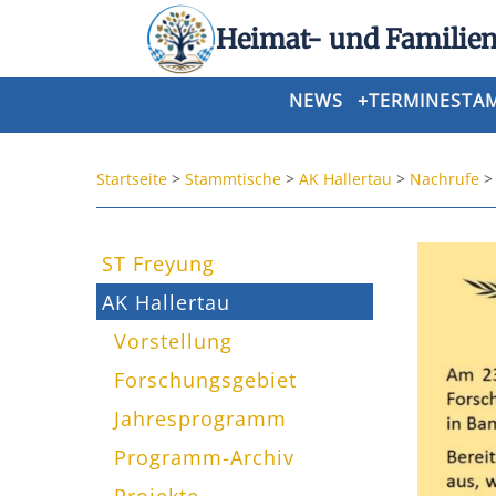
Heimat- und Familien
NEWS
+
TERMINE
STA
Startseite
>
Stammtische
>
AK Hallertau
>
Nachrufe
ST Freyung
AK Hallertau
Vorstellung
Forschungsgebiet
Jahresprogramm
Programm-Archiv
Projekte