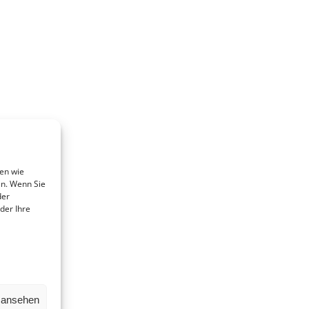
en wie
en. Wenn Sie
der
der Ihre
LINKS
SPE
Beitrittserklärung
Mit Ih
Plattf
Cookie-Einstellungen
Nieder
Datenschutz
unters
Impressum
n ansehen