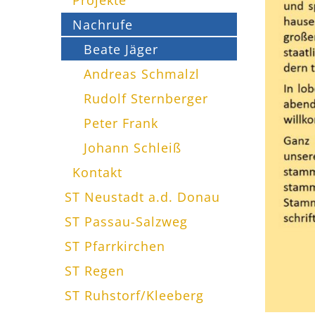
Nachrufe
Beate Jäger
Andreas Schmalzl
Rudolf Sternberger
Peter Frank
Johann Schleiß
Kontakt
ST Neustadt a.d. Donau
ST Passau-Salzweg
ST Pfarrkirchen
ST Regen
ST Ruhstorf/Kleeberg