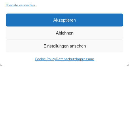
Mit Ihrer Spende unterstützen Sie uns,
Dienste verwalten
eine Plattform für alle Familien- und
Heimatforscher in Niederbayern zu
Akzeptieren
schaffen und sie in ihrer Arbeit zu
unterstützen.
Ablehnen
Spenden
Einstellungen ansehen
© 2026 - Heimat- und Familienforschung
Niederbayern e. V.
Cookie Policy
Datenschutz
Impressum