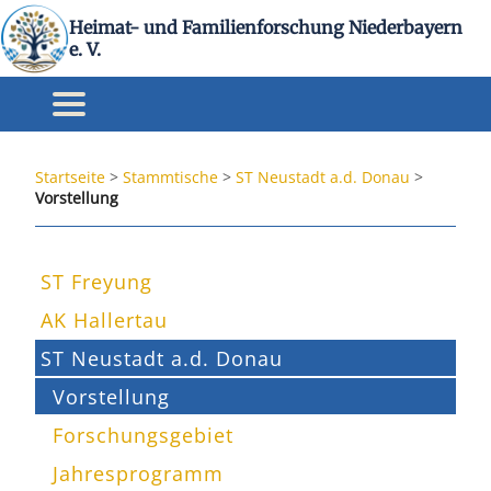
Heimat- und Familienforschung Niederbayern
e. V.
Startseite
>
Stammtische
>
ST Neustadt a.d. Donau
>
Vorstellung
ST Freyung
AK Hallertau
ST Neustadt a.d. Donau
Vorstellung
Forschungsgebiet
Jahresprogramm