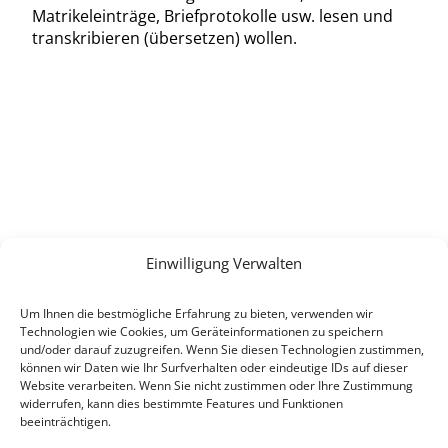
Matrikeleinträge, Briefprotokolle usw. lesen und
transkribieren (übersetzen) wollen.
KONTAKT
E-Mail:
info(at)heimat-niederbayern.de
Internet:
heimat-niederbayern.de
Einwilligung Verwalten
LINKS
Um Ihnen die bestmögliche Erfahrung zu bieten, verwenden wir
Beitrittserklärung
Technologien wie Cookies, um Geräteinformationen zu speichern
Cookie-Einstellungen
und/oder darauf zuzugreifen. Wenn Sie diesen Technologien zustimmen,
können wir Daten wie Ihr Surfverhalten oder eindeutige IDs auf dieser
Datenschutz
Website verarbeiten. Wenn Sie nicht zustimmen oder Ihre Zustimmung
Impressum
widerrufen, kann dies bestimmte Features und Funktionen
beeinträchtigen.
SPENDEN