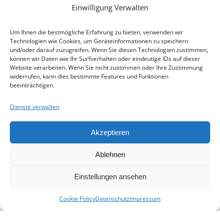
Internet:
heimat-niederbayern.de
Einwilligung Verwalten
LINKS
Um Ihnen die bestmögliche Erfahrung zu bieten, verwenden wir
Beitrittserklärung
Technologien wie Cookies, um Geräteinformationen zu speichern
Cookie-Einstellungen
und/oder darauf zuzugreifen. Wenn Sie diesen Technologien zustimmen,
können wir Daten wie Ihr Surfverhalten oder eindeutige IDs auf dieser
Datenschutz
Website verarbeiten. Wenn Sie nicht zustimmen oder Ihre Zustimmung
Impressum
widerrufen, kann dies bestimmte Features und Funktionen
beeinträchtigen.
SPENDEN
Mit Ihrer Spende unterstützen Sie uns,
Dienste verwalten
eine Plattform für alle Familien- und
Heimatforscher in Niederbayern zu
Akzeptieren
schaffen und sie in ihrer Arbeit zu
unterstützen.
Ablehnen
Spenden
Einstellungen ansehen
© 2026 - Heimat- und Familienforschung
Niederbayern e. V.
Cookie Policy
Datenschutz
Impressum