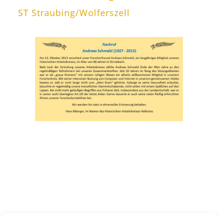
ST Straubing/Wolferszell
KONTAKT
E-Mail:
info(at)heimat-niederbayern.de