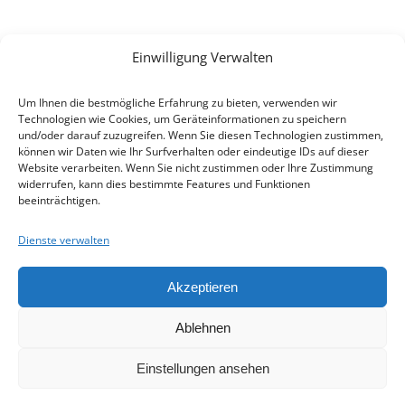
E-Mail:
info(at)heimat-niederbayern.de
Internet:
heimat-niederbayern.de
Einwilligung Verwalten
LINKS
Um Ihnen die bestmögliche Erfahrung zu bieten, verwenden wir
Beitrittserklärung
Technologien wie Cookies, um Geräteinformationen zu speichern
Cookie-Einstellungen
und/oder darauf zuzugreifen. Wenn Sie diesen Technologien zustimmen,
können wir Daten wie Ihr Surfverhalten oder eindeutige IDs auf dieser
Datenschutz
Website verarbeiten. Wenn Sie nicht zustimmen oder Ihre Zustimmung
Impressum
widerrufen, kann dies bestimmte Features und Funktionen
beeinträchtigen.
SPENDEN
Mit Ihrer Spende unterstützen Sie uns,
Dienste verwalten
eine Plattform für alle Familien- und
Heimatforscher in Niederbayern zu
Akzeptieren
schaffen und sie in ihrer Arbeit zu
unterstützen.
Ablehnen
Spenden
Einstellungen ansehen
© 2026 - Heimat- und Familienforschung