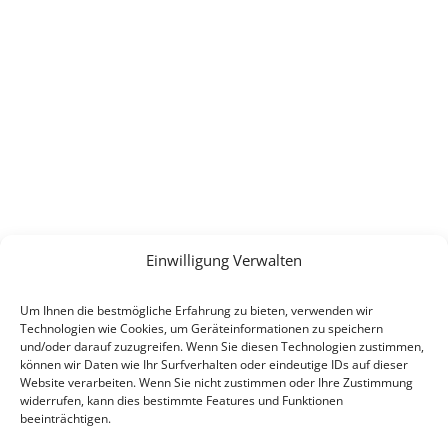
KONTAKT
E-Mail:
info(at)heimat-niederbayern.de
Internet:
heimat-niederbayern.de
Einwilligung Verwalten
LINKS
Um Ihnen die bestmögliche Erfahrung zu bieten, verwenden wir
Beitrittserklärung
Technologien wie Cookies, um Geräteinformationen zu speichern
Cookie-Einstellungen
und/oder darauf zuzugreifen. Wenn Sie diesen Technologien zustimmen,
können wir Daten wie Ihr Surfverhalten oder eindeutige IDs auf dieser
Datenschutz
Website verarbeiten. Wenn Sie nicht zustimmen oder Ihre Zustimmung
Impressum
widerrufen, kann dies bestimmte Features und Funktionen
beeinträchtigen.
SPENDEN