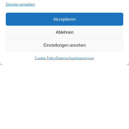
Mit Ihrer Spende unterstützen Sie uns,
Dienste verwalten
eine Plattform für alle Familien- und
Heimatforscher in Niederbayern zu
Akzeptieren
schaffen und sie in ihrer Arbeit zu
unterstützen.
Ablehnen
Spenden
Einstellungen ansehen
© 2026 - Heimat- und Familienforschung
Niederbayern e. V.
Cookie Policy
Datenschutz
Impressum