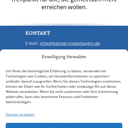
erreichen wollen.
KONTAKT
E-Mail:
info(at)heimat-niederbayern.de
Internet:
heimat-niederbayern.de
Einwilligung Verwalten
LINKS
Um Ihnen die bestmögliche Erfahrung zu bieten, verwenden wir
Beitrittserklärung
Technologien wie Cookies, um Geräteinformationen zu speichern
Cookie-Einstellungen
und/oder darauf zuzugreifen. Wenn Sie diesen Technologien zustimmen,
können wir Daten wie Ihr Surfverhalten oder eindeutige IDs auf dieser
Datenschutz
Website verarbeiten. Wenn Sie nicht zustimmen oder Ihre Zustimmung
Impressum
widerrufen, kann dies bestimmte Features und Funktionen
beeinträchtigen.
SPENDEN
Mit Ihrer Spende unterstützen Sie uns,
Dienste verwalten
eine Plattform für alle Familien- und
Heimatforscher in Niederbayern zu