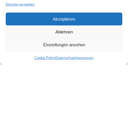
Mit Ihrer Spende unterstützen Sie uns,
Dienste verwalten
eine Plattform für alle Familien- und
Heimatforscher in Niederbayern zu
Akzeptieren
schaffen und sie in ihrer Arbeit zu
unterstützen.
Ablehnen
Spenden
Einstellungen ansehen
© 2026 - Heimat- und Familienforschung
Niederbayern e. V.
Cookie Policy
Datenschutz
Impressum