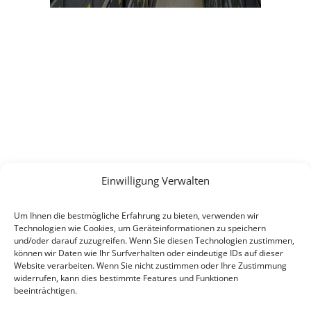
KONTAKT
E-Mail:
info(at)heimat-niederbayern.de
Internet:
heimat-niederbayern.de
Einwilligung Verwalten
LINKS
Um Ihnen die bestmögliche Erfahrung zu bieten, verwenden wir
Beitrittserklärung
Technologien wie Cookies, um Geräteinformationen zu speichern
Cookie-Einstellungen
und/oder darauf zuzugreifen. Wenn Sie diesen Technologien zustimmen,
können wir Daten wie Ihr Surfverhalten oder eindeutige IDs auf dieser
Datenschutz
Website verarbeiten. Wenn Sie nicht zustimmen oder Ihre Zustimmung
Impressum
widerrufen, kann dies bestimmte Features und Funktionen
beeinträchtigen.
SPENDEN