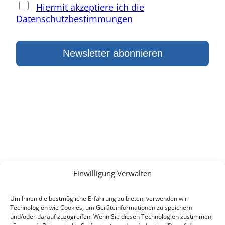
Hiermit akzeptiere ich die
Datenschutzbestimmungen
KONTAKT
E-Mail:
info(at)heimat-niederbayern.de
Internet:
heimat-niederbayern.de
Einwilligung Verwalten
LINKS
Um Ihnen die bestmögliche Erfahrung zu bieten, verwenden wir
Beitrittserklärung
Technologien wie Cookies, um Geräteinformationen zu speichern
Cookie-Einstellungen
und/oder darauf zuzugreifen. Wenn Sie diesen Technologien zustimmen,