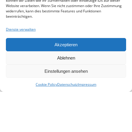
können wir Daten wie Ihr Surfverhalten oder eindeutige IDs auf dieser
Datenschutz
Website verarbeiten. Wenn Sie nicht zustimmen oder Ihre Zustimmung
Impressum
widerrufen, kann dies bestimmte Features und Funktionen
beeinträchtigen.
SPENDEN
Mit Ihrer Spende unterstützen Sie uns,
Dienste verwalten
eine Plattform für alle Familien- und
Heimatforscher in Niederbayern zu
Akzeptieren
schaffen und sie in ihrer Arbeit zu
unterstützen.
Ablehnen
Spenden
Einstellungen ansehen
© 2026 - Heimat- und Familienforschung
Niederbayern e. V.
Cookie Policy
Datenschutz
Impressum