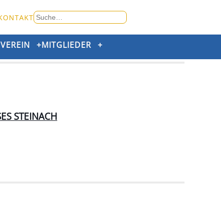
Suche
KONTAKT
nach:
+
VEREIN
+
MITGLIEDER
+
ES STEINACH