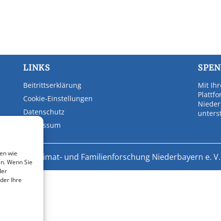
LINKS
SPE
Beitrittserklärung
Mit Ih
Plattf
Cookie-Einstellungen
Nieder
Datenschutz
unters
Impressum
en wie
© 2026 - Heimat- und Familienforschung Niederbayern e. V.
en. Wenn Sie
der
der Ihre