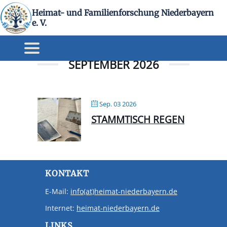
Heimat- und Familienforschung Niederbayern
ST Regen
e. V.
SEPTEMBER 2026
Sep. 03 2026
STAMMTISCH REGEN
KONTAKT
E-Mail:
info(at)heimat-niederbayern.de
Internet:
heimat-niederbayern.de
LINKS