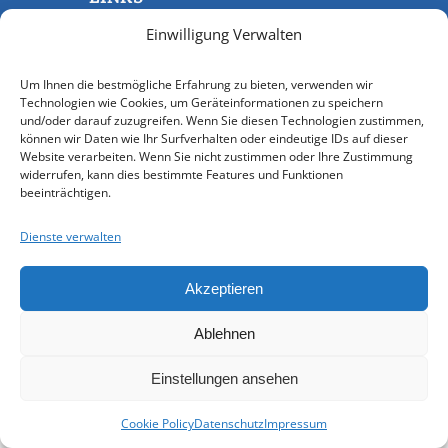
Beitrittserklärung
Einwilligung Verwalten
Cookie-Einstellungen
Um Ihnen die bestmögliche Erfahrung zu bieten, verwenden wir
Datenschutz
Technologien wie Cookies, um Geräteinformationen zu speichern
Impressum
und/oder darauf zuzugreifen. Wenn Sie diesen Technologien zustimmen,
können wir Daten wie Ihr Surfverhalten oder eindeutige IDs auf dieser
SPENDEN
Website verarbeiten. Wenn Sie nicht zustimmen oder Ihre Zustimmung
widerrufen, kann dies bestimmte Features und Funktionen
Mit Ihrer Spende unterstützen Sie uns,
beeinträchtigen.
eine Plattform für alle Familien- und
Heimatforscher in Niederbayern zu
schaffen und sie in ihrer Arbeit zu
Dienste verwalten
unterstützen.
Akzeptieren
Spenden
Ablehnen
© 2026 - Heimat- und Familienforschung
Niederbayern e. V.
Einstellungen ansehen
Cookie Policy
Datenschutz
Impressum