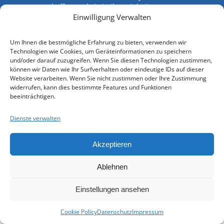
schaffen und sie in ihrer Arbeit zu
unterstützen.
Einwilligung Verwalten
Spenden
Um Ihnen die bestmögliche Erfahrung zu bieten, verwenden wir
Technologien wie Cookies, um Geräteinformationen zu speichern
© 2026 - Heimat- und Familienforschung
und/oder darauf zuzugreifen. Wenn Sie diesen Technologien zustimmen,
können wir Daten wie Ihr Surfverhalten oder eindeutige IDs auf dieser
Niederbayern e. V.
Website verarbeiten. Wenn Sie nicht zustimmen oder Ihre Zustimmung
widerrufen, kann dies bestimmte Features und Funktionen
beeinträchtigen.
Dienste verwalten
Akzeptieren
Ablehnen
Einstellungen ansehen
Cookie Policy
Datenschutz
Impressum