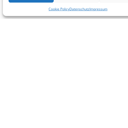
Cookie Policy
Datenschutz
Impressum
KONTAKT
E-Mail:
info(at)heimat-niederbayern.de
Internet:
heimat-niederbayern.de