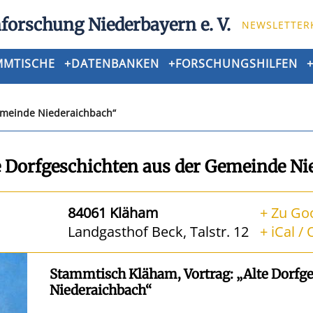
forschung Niederbayern e. V.
NEWSLETTER
MMTISCHE
+
DATENBANKEN
+
FORSCHUNGSHILFEN
Gemeinde Niederaichbach“
te Dorfgeschichten aus der Gemeinde Ni
84061 Kläham
+ Zu Go
Landgasthof Beck, Talstr. 12
+ iCal /
Stammtisch Kläham, Vortrag: „Alte Dorfg
Niederaichbach“