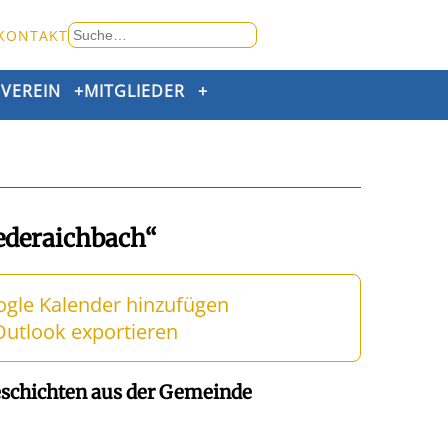
Suche
KONTAKT
nach:
+
VEREIN
+
MITGLIEDER
+
ederaichbach“
ogle Kalender hinzufügen
 Outlook exportieren
eschichten aus der Gemeinde