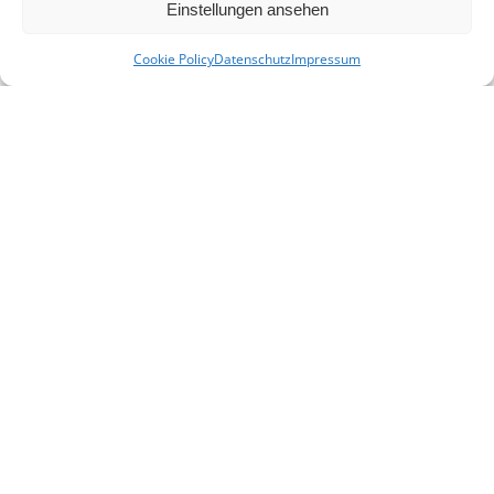
Einstellungen ansehen
Cookie Policy
Datenschutz
Impressum
KONTAKT
E-Mail:
info(at)heimat-niederbayern.de
Internet:
heimat-niederbayern.de
LINKS
Beitrittserklärung
Cookie-Einstellungen