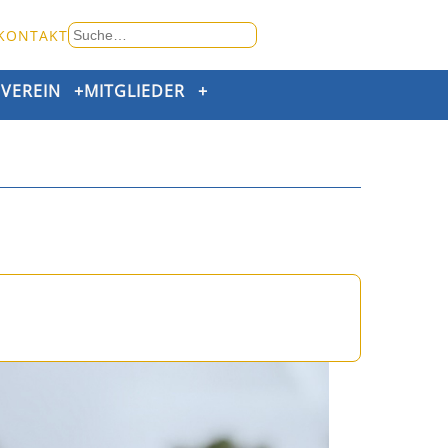
Suche
KONTAKT
nach:
+
VEREIN
+
MITGLIEDER
+