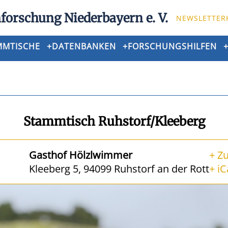
forschung Niederbayern e. V.
NEWSLETTER
MMTISCHE
+
DATENBANKEN
+
FORSCHUNGSHILFEN
Stammtisch Ruhstorf/Kleeberg
Gasthof Hölzlwimmer
+ Z
Kleeberg 5, 94099 Ruhstorf an der Rott
+ iC