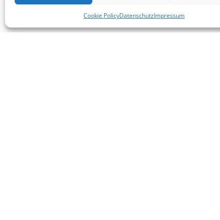
Cookie Policy
Datenschutz
Impressum
KONTAKT
E-Mail:
info(at)heimat-niederbayern.de
Internet:
heimat-niederbayern.de