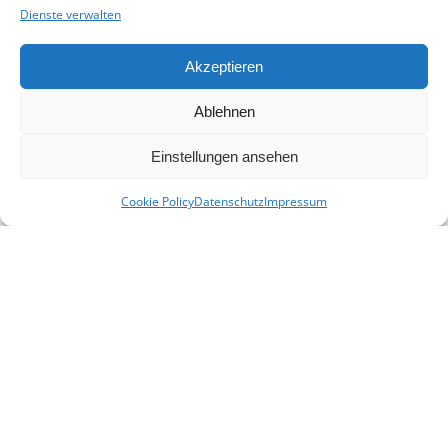
Dienste verwalten
Akzeptieren
Ablehnen
Einstellungen ansehen
Cookie Policy
Datenschutz
Impressum
KONTAKT
E-Mail:
info(at)heimat-niederbayern.de