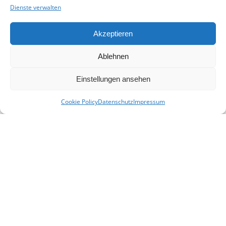
Mit Ihrer Spende unterstützen Sie uns,
Dienste verwalten
eine Plattform für alle Familien- und
Heimatforscher in Niederbayern zu
Akzeptieren
schaffen und sie in ihrer Arbeit zu
unterstützen.
Ablehnen
Spenden
Einstellungen ansehen
© 2026 - Heimat- und Familienforschung
Niederbayern e. V.
Cookie Policy
Datenschutz
Impressum