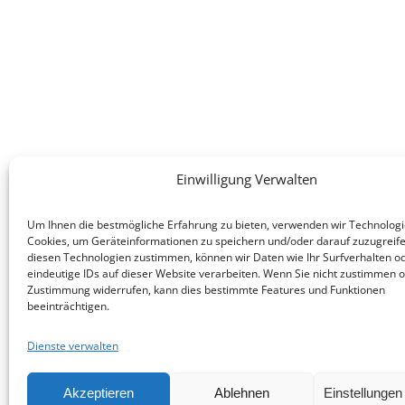
Einwilligung Verwalten
Um Ihnen die bestmögliche Erfahrung zu bieten, verwenden wir Technologi
Cookies, um Geräteinformationen zu speichern und/oder darauf zuzugreif
diesen Technologien zustimmen, können wir Daten wie Ihr Surfverhalten o
eindeutige IDs auf dieser Website verarbeiten. Wenn Sie nicht zustimmen o
KONTAKT
Zustimmung widerrufen, kann dies bestimmte Features und Funktionen
beeinträchtigen.
E-Mail:
info(at)heimat-niederbayern.de
Internet:
heimat-niederbayern.de
Dienste verwalten
Akzeptieren
Ablehnen
Einstellunge