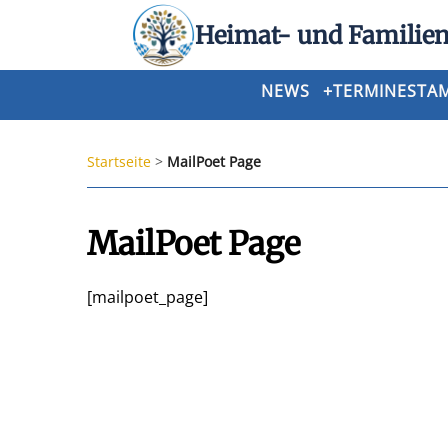
Heimat- und Familien
NEWS
+
TERMINE
STA
Startseite
>
MailPoet Page
MailPoet Page
[mailpoet_page]