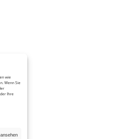
en wie
en. Wenn Sie
der
der Ihre
LINKS
SPE
Beitrittserklärung
Mit Ih
Plattf
Cookie-Einstellungen
Nieder
Datenschutz
unters
Impressum
n ansehen